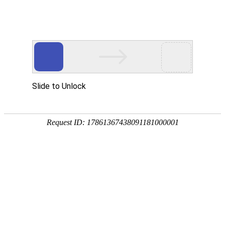
⚽ 热血赛事，一触即发！🔥
re xue sai shi yi chu ji fa